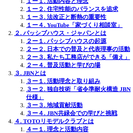
１ー１. 活動内容と理念
１ー２. 住宅性能のバランスを追求
１ー３. 法改正と断熱の重要性
１ー４. YouTube「家づくり相談室」
２. パッシブハウス・ジャパンとは
２ー１. パッシブハウスの起源
２ー２. 日本での普及と代表理事の活動
２ー３. 私たち工務店ができる「備え」
２ー４. 普及活動と学びの場
３. JBNとは
３ー１. 活動理念と取り組み
３ー２. 独自技術「省令準耐火構造 JBN
仕様」
３ー３. 地域貢献活動
３ー４. JBN共緑会での学びと挑戦
４. TOTOリモデルクラブとは
４ー１. 理念と活動内容