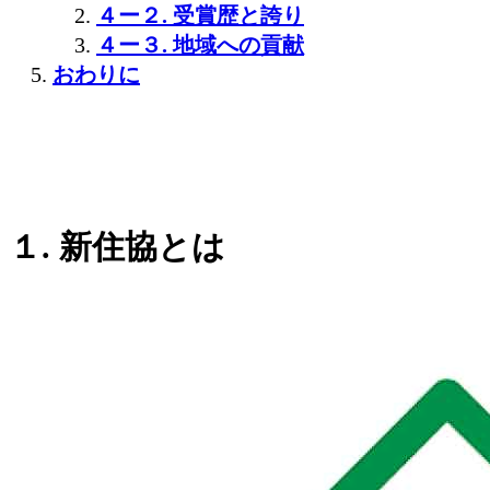
４ー２. 受賞歴と誇り
４ー３. 地域への貢献
おわりに
１. 新住協とは