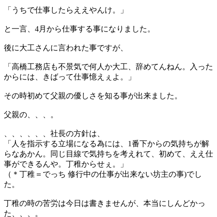
「うちで仕事したらええやんけ。」
と一言、4月から仕事する事になりました。
後に大工さんに言われた事ですが、
「高橋工務店も不景気で何人か大工、辞めてんねん。入った
からには、きばって仕事憶えぇよ。」
その時初めて父親の優しさを知る事が出来ました。
父親の、、、。
、、、、、、社長の方針は、
「人を指示する立場になる為には、1番下からの気持ちが解
らなあかん。同じ目線で気持ちを考えれて、初めて、ええ仕
事ができるんや。丁稚からせぇ。」
（＊丁稚＝でっち 修行中の仕事が出来ない坊主の事)でし
た。
丁稚の時の苦労は今日は書きませんが、本当にしんどかっ
た、、、。